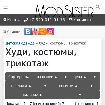
Москва
+7-920-011-91-75
Контакты
Скидки
Детская одежда
»
Худи, костюмы, трикотаж
Худи, костюмы,
трикотаж
Сортировка:
название ▲
▼
цена ▲
▼
продажи ▲
▼
новинки ▲
▼
наличие ▲
▼
Показано
1
-
7
(всего позиций:
7
)
Страницы:
1