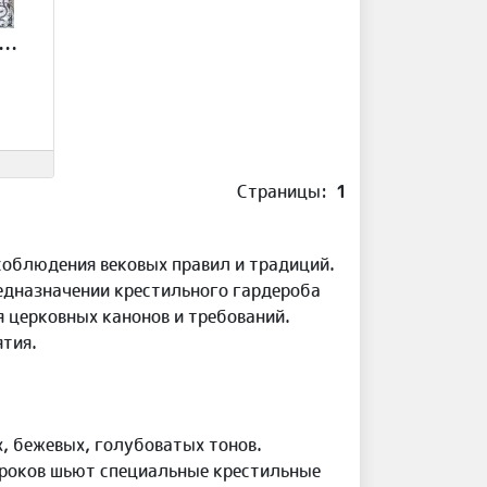
тильный набор для мальчика Арт.-045
Страницы:
1
 соблюдения вековых правил и традиций.
редназначении крестильного гардероба
я церковных канонов и требований.
ятия.
, бежевых, голубоватых тонов.
троков шьют специальные крестильные