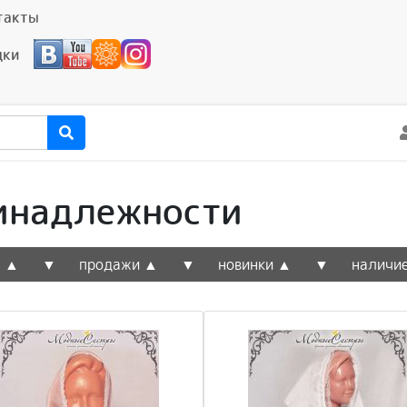
такты
дки
инадлежности
а ▲
▼
продажи ▲
▼
новинки ▲
▼
наличи