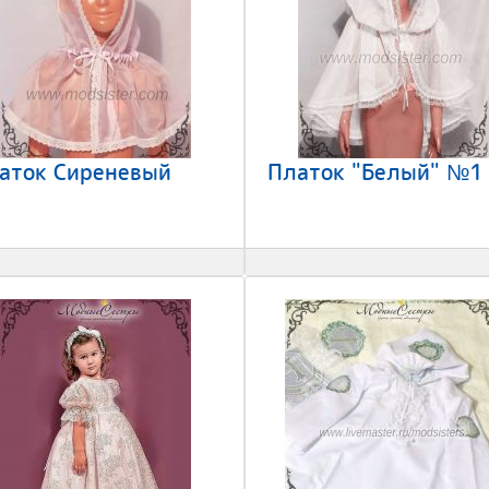
аток Сиреневый
Платок "Белый" №1