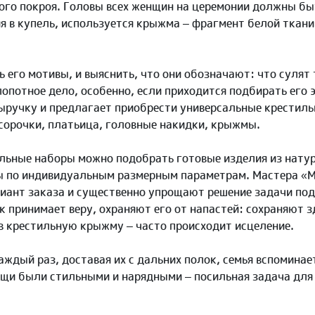
ного покроя. Головы всех женщин на церемонии должны б
я в купель, используется крыжма – фрагмент белой ткани
его мотивы, и выяснить, что они обозначают: что сулят 
лопотное дело, особенно, если приходится подбирать его 
ыручку и предлагает приобрести универсальные крестил
сорочки, платьица, головные накидки, крыжмы.
льные наборы можно подобрать готовые изделия из натур
 по индивидуальным размерным параметрам. Мастера «Мо
иант заказа и существенно упрощают решение задачи по
к принимает веру, охраняют его от напастей: сохраняют з
 в крестильную крыжму – часто происходит исцеление.
ждый раз, доставая их с дальних полок, семья вспоминае
ещи были стильными и нарядными – посильная задача для