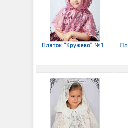
Платок "Кружево" №1
Пл