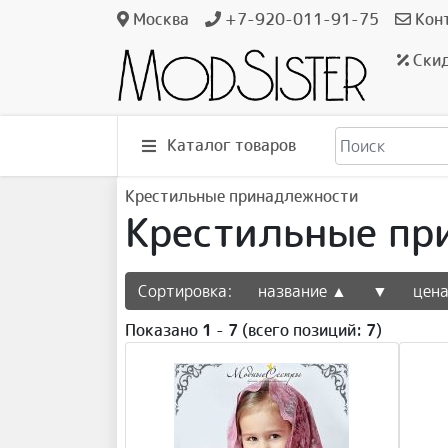
Москва
+7-920-011-91-75
Кон
Ски
Каталог товаров
Крестильные принадлежности
Крестильные пр
Сортировка:
название ▲
▼
цен
Показано
1
-
7
(всего позиций:
7
)